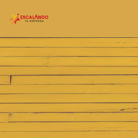
CONTACTO
escalandotu
Solo WhatsApp para atenc