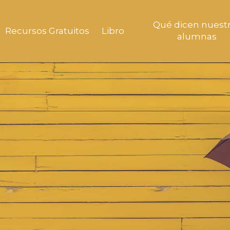
Qué dicen nuest
Recursos Gratuitos
Libro
alumnas
empresa@gmail.com
ión:
https://wa.me/+34674608482